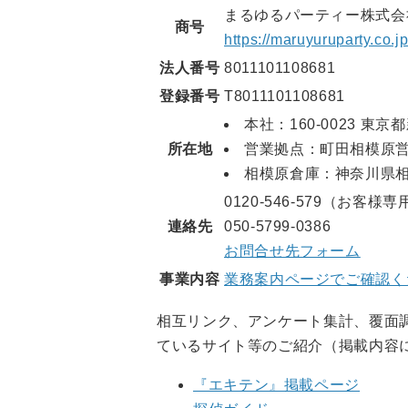
まるゆるパーティー株式会
商号
https://maruyuruparty.co.j
法人番号
8011101108681
登録番号
T8011101108681
本社：160-0023 東京都
所在地
営業拠点：町田相模原
相模原倉庫：神奈川県
0120-546-579（お客様専
連絡先
050-5799-0386
お問合せ先フォーム
事業内容
業務案内ページでご確認く
相互リンク、アンケート集計、覆面
ているサイト等のご紹介（掲載内容
『エキテン』掲載ページ